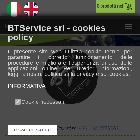
0 prodotti nel
Menu
BTService srl - cookies
policy
Il presente sito web utilizza cookie tecnici per
garantire il corretto funzionamento delle
procedure e migliorare l'esperienza di uso delle
applicazioni online. Per ulteriori informazioni,
leggi la nostra politica sulla privacy e sui cookies.
INFORMATIVA
Cookie necessari
Prenota il tuo Transfer
+39. 340 0711020
HO CAPITO E ACCETTO